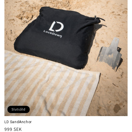
i
e
:
Slutsåld
LD SandAnchor
Ordinarie
999 SEK